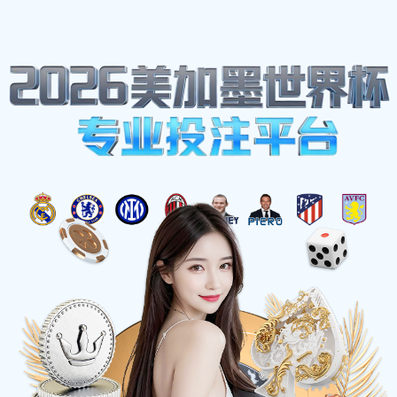
公司动态
首页
公司动态