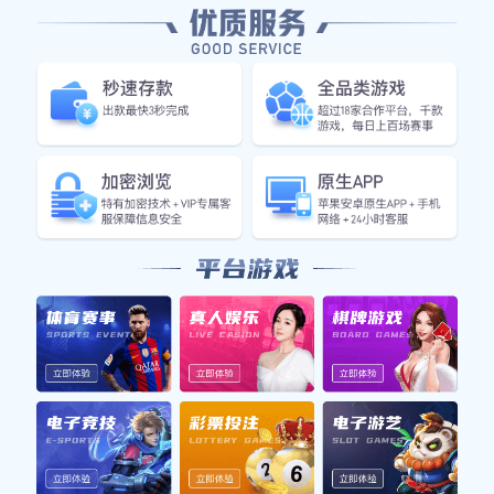
本文旨在探讨地毯草足球场的魅力与优势，
以及其对青少年足球发展的深远影响。首
先，文章将分析地毯草足球场在技术、经济
和环境等方面的独特优势，以此展现其吸引
力。其次，讨论这种场地如何促进青少年的
身体素质提高与技能发展，并帮助培养团队
合作精神和竞争意识。此外，本文还将探讨
地毯草在维护成本和使用便捷性上的优势，
为青少年足球的发展提供更好的条件。最
后，通过综合分析，总结出地毯草足球场对
于推动青少年足球运动的重要性及其未来发
展前景。
1、技术优势与吸引
力
地毯草足球场的第一个显著优势就是其卓越
的技术性能。相较于传统天然草坪，地毯草
具有更优的平整度，这使得球员在比赛时能
够获得更加稳定的脚感，从而提升比赛质
量。在快速变化的现代足球中，这种技术上