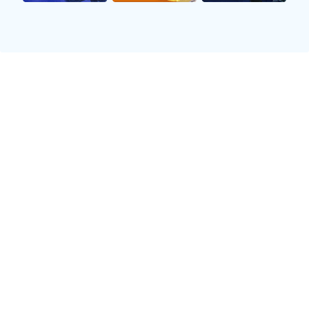
在色彩运用上，拼豆足球队徽主要采用了鲜
艳而富有对比度的颜色，如橙色、蓝色与绿
色等。这些颜色不仅具有视觉冲击力，还能
激发观众情绪，让人们对比赛更加期待。同
时，这些明亮的颜色也象征着青春、活力和
希望，与足球运动本身充满激情的一面相契
合。
此外，不同颜色之间巧妙地搭配也传达了团
队协作的重要性。在比赛中，每位球员都是
不可或缺的一部分，而这些颜色交织在一起
便形成了一个团结一致、奋勇向前的集体形
象。因此，设计中的色彩运用不仅仅是美学
上的追求，更是一种深刻的团队文化表达。
2、地域文化元素融
入
拼豆足球队徽中融入了大量地域文化元素，