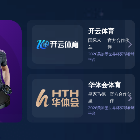
集团服务
加入
MK体育导航