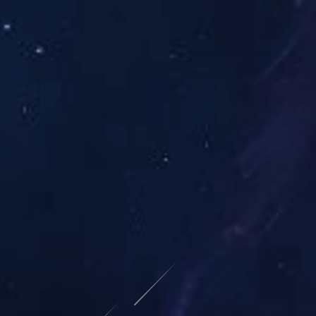
2026-05-12
匹克篮球鞋作为国内知名运动品牌，凭借
球爱好者的首选。在众多款式中，有些更
文将从四个方面对匹克篮球鞋推荐进行详
场反馈。通过这些方面，希望能帮助读者
是休闲玩家，都能找到心仪之作。
1、产品特点分析
匹克篮球鞋在设计上注重科技与时尚的结
和耐用性。例如，匹克的一些高端款式采
好的通风效果，从而减少因汗水导致的不
此外，匹克篮球鞋还配备了优秀的减震系
球员的膝关节及足部。特别是在快速变向
低受伤风险。
最后，匹克在鞋底设计上也下了不少功夫
理。这不仅提高了抓地力，还提升了运动