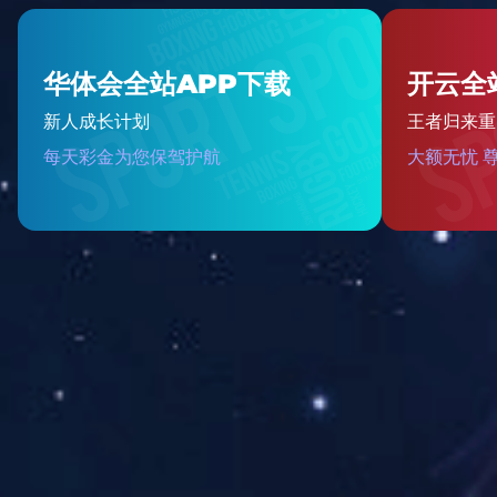
匹克篮球鞋推荐有
和特点解析