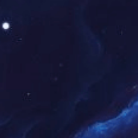
款式即使是在售价较低区间，也能够搭载先进技术
功能。因此，即便预算有限，也能购买到物超所值