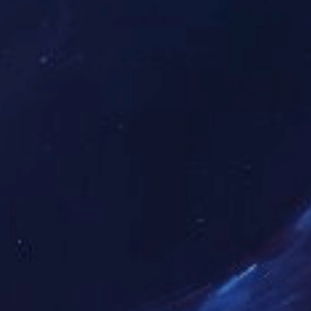
尚魅力与球队精神完美
结合的背后故事
2026-05-18
心斋桥足球热潮来袭球
迷聚集共享激情与欢乐
的盛宴
2026-05-18
广州足球约战平台开启
球迷互动新模式尽享激
情赛事体验
2026-05-17