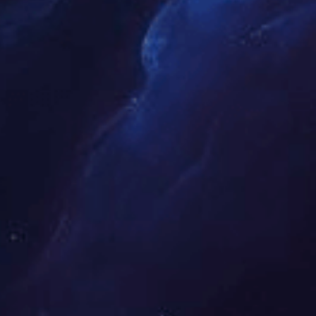
力于提升用户体验，其退换货政策及顾客服务均得
对其品牌忠诚度，让大家愿意尝试不同的新款式。
对健康生活方式重视程度提高，越来越多的人开始
少消费者选择了匹克篮球鞋，而其市场反馈普遍积
好的舒适度与支持性，这让他们在比赛中表现得更
的评论，可以发现很多用户对于不同型号所展现出
好的篮球鞋能够显著提升个人技术水平，而许多拥
克品牌。