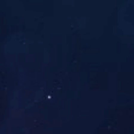
推荐文章
拼豆足球队徽设计理念
与文化内涵的深度解析
与探讨
2026-05-18
房地产足球活动助力社
区融合与健康生活新方
式
2026-05-18
意大利足球队西装的时