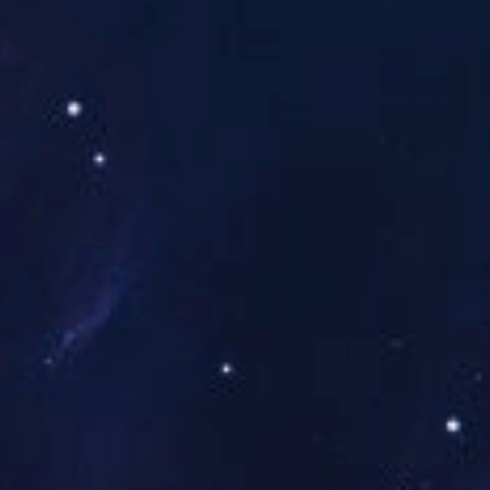
其卓越的性能和合理的价格，逐渐成为越来越多篮
是以其独特的设计和出色的功能性而脱颖而出。本
细解析，包括产品特点、适合人群、性价比以及市
挑选到最适合自己的优质款式，无论是专业球员还
合，采用了多种高科技材料，以提升鞋子的舒适度
用了透气网布，使得脚部在激烈运动中能够保持良
适感。
统，这一系统可以有效缓冲运动中的冲击力，保护
或者跳跃时，这种减震效果尤为重要，可以大大降
，大多数款式都采用了橡胶材质，并进行了防滑处
员在场上的灵活性，为他们提供更好的打球体验。