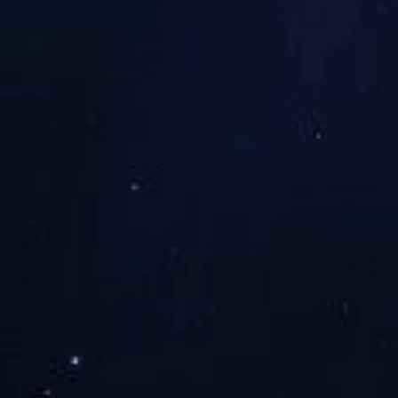
订阅以获取最新更新
导航
⚽️⚽️MK体育科技官网“MK公益”每售