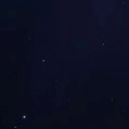
订阅以获取最新更新
导航
⚽️⚽️MK体育科技官网“MK公益”每售