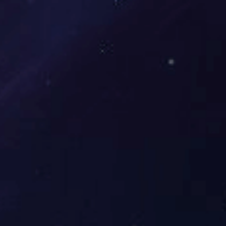
可以在更高的平台上展示自我，实现个人价值，同
后，我们将会看到更多来自凯里的年轻球员站在更
单的体育盛宴，更是一次综合性的文化现象。从文
，这一切都使得凯里的青春力量得到充分释放。在
来，也看到了每一位奋勇向前的不屈灵魂。
方协作，凯里的年轻一代必将在篮坛舞动出更加辉
光芒，更将在生活中传递积极向上的态度，引领周
下一篇