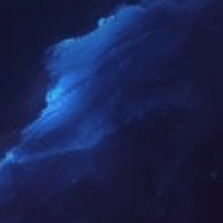
幼儿园篮球班基础训练
课程设计与实施探讨促
进孩子全面发展
2026-05-17
巴西足球激情四溢的旋
律与动人歌曲的完美结
合
2026-05-17
小足球赛300精彩回顾
与精彩瞬间分享让我们
一起感受激情与友谊的
碰撞
2026-05-16