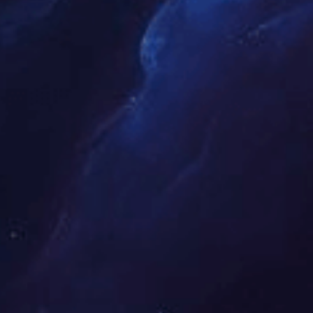
体育活动中，通过开展公益培训课程，让经济条件
这种精神值得称赞，它让每一个有梦想的人都有机
前景
预见的是，这项运动将在未来继续繁荣发展。不仅
带来的健康生活方式和团队合作精神，将影响整个
中，共同营造良好的亲子关系。
契机，与其他地区展开交流合作，引进先进理念与
不仅能够培养出更多优秀人才，还有助于提升城市