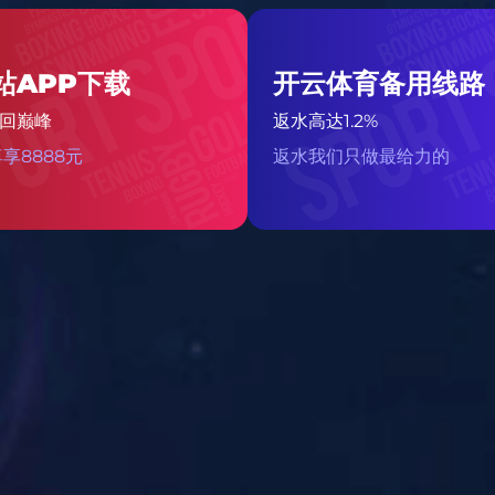
首页
公司动态
全城青少年运动员展现无