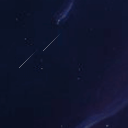
2、青少年运动员的
随着篮球热潮的发展，许多专业教练也纷
导。无论是基础技能还是战术意识，这些
种训练营、夏令营等活动也大大丰富了他
技术。
除了日常训练外，各类比赛也是不可或缺
有机会展示自己的才能，并进行实战演练
作精神与竞争意识，对于心理素质的提升
值得一提的是，在这些比赛中，有不少年
方俱乐部乃至更高水平球队的关注。这为
触手可及。
3、政府与社会各界
为了推动青少年体育事业的发展，凯里市
设施。例如，新建和改造了一批标准化篮