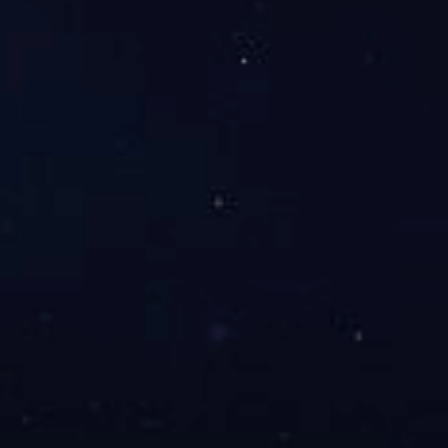
热门文章
99号8