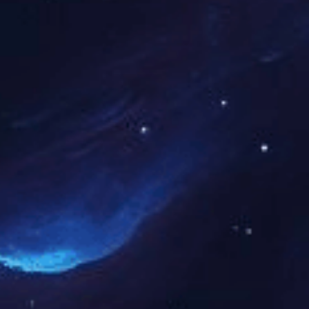
另外，一些非营利组织也加入到推广校园
较差家庭的小孩同样能够享受专业教学。
会追逐自己的目标，实现人生价值。
4、未来发展的广阔
随着凯里市对篮球文化的大力推广，可以
仅是竞技水平上的提升，更重要的是它所
社会风气。越来越多家庭将会主动参与其
同时，本地俱乐部和相关机构还可以借此
技术，从而提高整体水平。在此过程中，