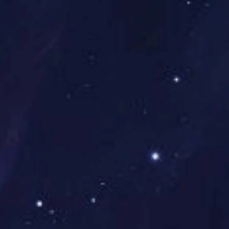
训练与比赛
纷涌入凯里市，他们为青少年提供系统性的训练指
教练都在不断提升小球员们的竞技水平。同时，各
们的锻炼方式，让孩子们在轻松愉快的氛围中学习
的一部分。从校际联赛到区域性锦标赛，小球员们
。这些比赛不仅让他们积累经验，也培养了团队合
至关重要。
轻球员表现突出，他们不仅获得奖项，更受到了地
他们未来的发展开辟了更广阔的平台，让梦想变得
支持
政府积极出台政策并投入资金，用于建设完善体育
球场地，为广大青少年提供良好的训练环境。此