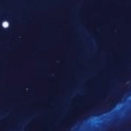
积极参与其中。
企业赞助球队或赛事，为青年运动员提供必要资金
装
，更希望通过这种方式回馈社会，同时也为品牌
地青少年的发展迎来了新的机遇。