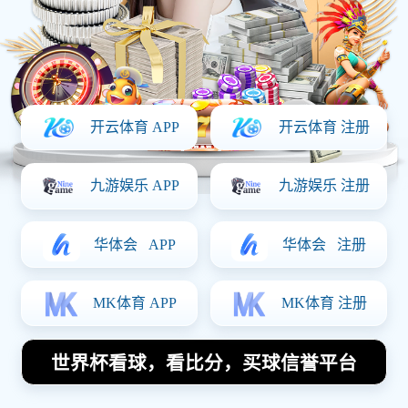
内瓦尔足球的崛起与发展探讨以
及对未来的展望与影响分析
2026-05-11
内瓦尔足球作为近年来崛起的新兴足球力