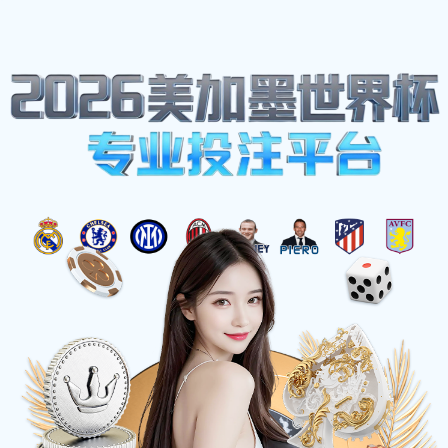
公司动态
首页
公司动态