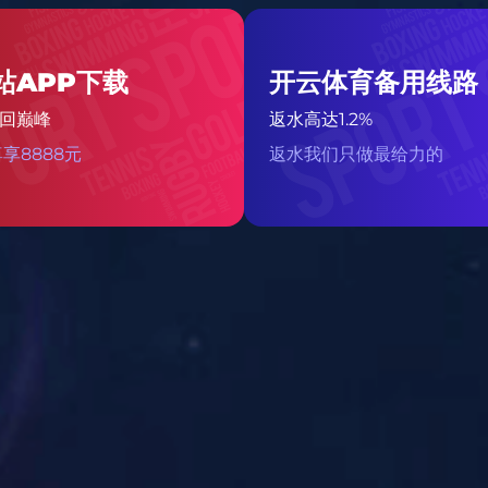
首页
产品分类
的故事与情感交织的音乐