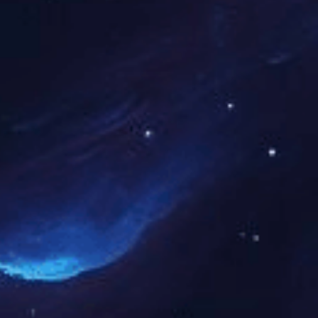
更为重要的是，《天下足球》所传递出来
方，人们都会因为这份共同热爱而聚集在
现象显然超越了国界，也为世界各地的人
4、球迷生活中的意
对于广大球迷而言，《天下足球》的音轨
看比赛时，那熟悉而动人的旋律总能唤起
首好歌，不仅可以提升观赛体验，还能深