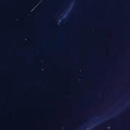
思。
2、情感表达方式
《天下足球》的音乐作品擅长用旋律传达
的节奏来表现比赛中的紧张氛围，让观众
关键时刻响起的主题曲，可以瞬间点燃无
同时，有些歌曲则利用柔和的旋律来唤起
起的是关于家庭聚会、朋友相伴观看比赛
不仅是一种娱乐形式，更是一种情感交流
而在不同版本或混音中，这些歌曲又展现
验。这种创新不仅让老歌焕发新生，也满
群体。
3、文化影响力
随着时间推移，《天下足球》的歌曲已经
广泛影响。这些音乐作品逐渐成为一种文