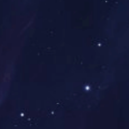
激昂、怀旧等多层次情感。许多歌曲通过高亢激昂
在聆听过程中仿佛身临其境，与球队共同拼搏。在
数球迷心中的火焰。
人们对往昔岁月的回忆。当一段旋律响起，可能勾
时光的一幕幕画面。这种浓厚的人文关怀使得音乐
媒介。
出不同风格，使得同一首歌能够给人带来全新的体
足了新一代年轻人的审美需求，从而拓宽了其受众
超越了单纯的视频节目，它们在全球范围内产生了
化符号，被不同国家和地区的人们所接受，并形成