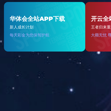
天下足球曲目背后
之旅