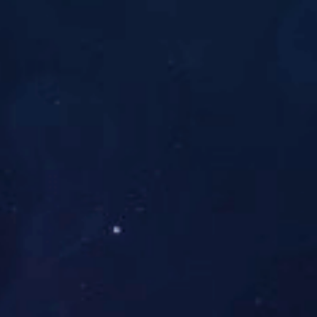
推荐文章
拼豆足球队徽设计理念
与文化内涵的深度解析
与探讨
2026-05-18
房地产足球活动助力社
区融合与健康生活新方
式
2026-05-18
意大利足球队西装的时