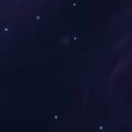
另外，很多球迷往往选择将这些歌曲作为
日常生活中，每当遇到挫折，他们便会想
因此，这类音乐作品实际上也是一种心理
最后，不少社区还借助这些热门歌曲举办
进彼此之间了解，加深友谊。而这一切都
重要纽带。
总结：
综上所述，《天下足球》不仅是一档普通
感交织。从创作背景到情感表达，再到文
了一幅丰富多彩的人生画卷。在这个过程
间，以及它如何塑造我们对运动和生活的
未来，我们期待更多优秀作品能够诞生，
让更多的人分享这一场美妙而激情澎湃的
热爱永远不会褪色，而我们的声音，也将