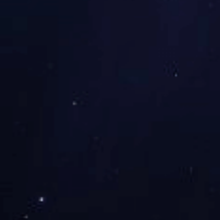
订阅以获取最新更新
导航