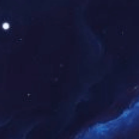
赛中去，这样双重体验提升了品牌形象及参与热
推出限时优惠活动，让顾客在观看比赛时，可以轻
动模式不仅增强了顾客对品牌忠诚度，同时也为他
之间形成紧密联系。