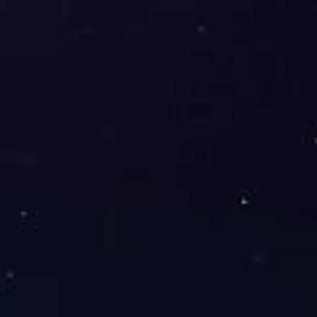
导航
介绍
MK体育手机版
产品分类
公司动态
集团服务
加入
MK体育导航