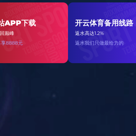
首页
产品分类
堡的美味与激情，体验全
乐趣的完美结合