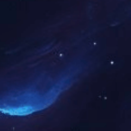
再者，通过社交媒体平台进行推广，与年
环。通过发布短视频或挑战赛等内容，引
线上线下互动，让更多人加入到这个欢乐
4、吸引年轻消费群
随着年轻消费群体逐渐成为市场主流，他
德基足球汉堡正是针对这一趋势而设计的
的包装吸引眼球，再加上富有创意性的命
同时，通过与各种潮流文化相结合，例如