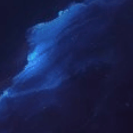
幼儿园篮球班基础训练
课程设计与实施探讨促
进孩子全面发展
2026-05-17
巴西足球激情四溢的旋
律与动人歌曲的完美结
合
2026-05-17
小足球赛300精彩回顾
与精彩瞬间分享让我们
一起感受激情与友谊的
碰撞
2026-05-16